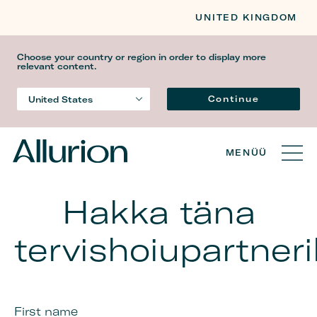
UNITED KINGDOM
Choose your country or region in order to display more
relevant content.
Keel
Continue
United States
Country
MENÜÜ
Hakka täna
tervishoiupartner
First name