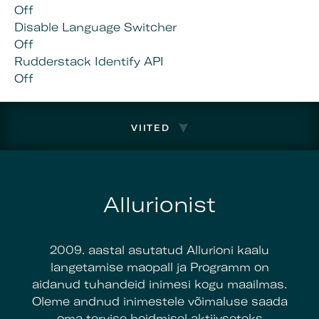
Off
Disable Language Switcher
Off
Rudderstack Identify API
Off
VIITED
Allurionist
2009. aastal asutatud Allurioni kaalu
langetamise maopall ja Programm on
aidanud tuhandeid inimesi kogu maailmas.
Oleme andnud inimestele võimaluse saada
oma tervise hoidmisel aktiivseteks