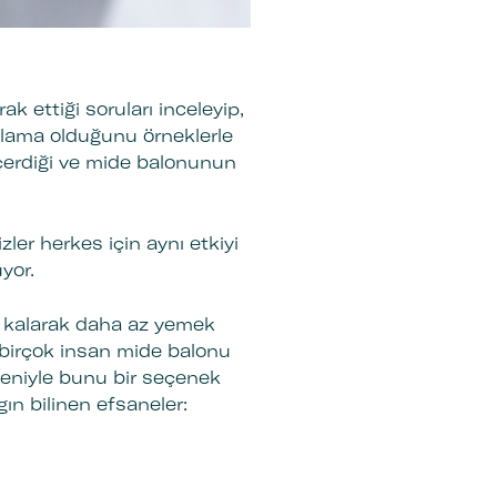
k ettiği soruları inceleyip,
ulama olduğunu örneklerle
içerdiği ve mide balonunun
zler herkes için aynı etkiyi
uyor.
k) kalarak daha az yemek
 birçok insan mide balonu
edeniyle bunu bir seçenek
aygın bilinen efsaneler: