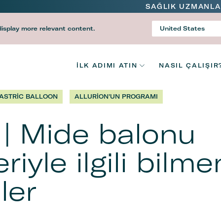
SAĞLIK UZMANLA
navigation
display more relevant content.
United States
Country
V2
İLK ADIMI ATIN
NASIL ÇALIŞIR
Main
ASTRIC BALLOON
ALLURION'UN PROGRAMI
navigation
n | Mide balonu
riyle ilgili bilme
ler