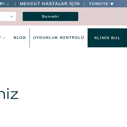
RI
MEVCUT HASTALAR İÇİN
TÜRKIYE
Dil
Sonraki
?
BLOG
UYGUNLUK KONTROLÜ
KLINIK BUL
niz