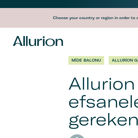
Before
Choose your country or region in order to 
Header
Navigation
-
MIDE BALONU
ALLURION G
Desktop
Allurio
efsanele
gereken