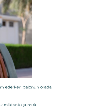
evam ederken balonun orada
az miktarda yemek