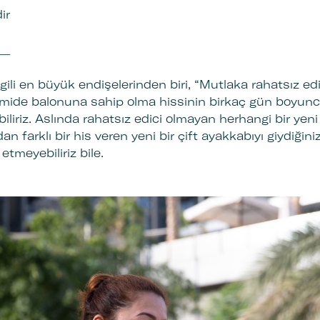
dir
__
lgili en büyük endişelerinden biri, “Mutlaka rahatsız edic
r mide balonuna sahip olma hissinin birkaç gün boyunc
ebiliriz. Aslında rahatsız edici olmayan herhangi bir ye
an farklı bir his veren yeni bir çift ayakkabıyı giydiğini
 etmeyebiliriz bile.