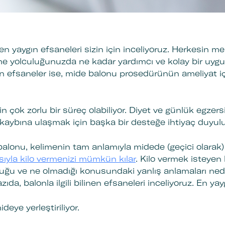
 yaygın efsaneleri sizin için inceliyoruz. Herkesin mera
me yolculuğunuzda ne kadar yardımcı ve kolay bir uyg
nen efsaneler ise, mide balonu prosedürünün ameliyat 
in çok zorlu bir süreç olabiliyor. Diyet ve günlük egzersi
o kaybına ulaşmak için başka bir desteğe ihtiyaç duyul
 balonu, kelimenin tam anlamıyla midede (geçici olara
sıyla kilo vermenizi mümkün kılar
. Kilo vermek isteyen
 olduğu ve ne olmadığı konusundaki yanlış anlamaları n
zıda, balonla ilgili bilinen efsaneleri inceliyoruz. En y
deye yerleştiriliyor.