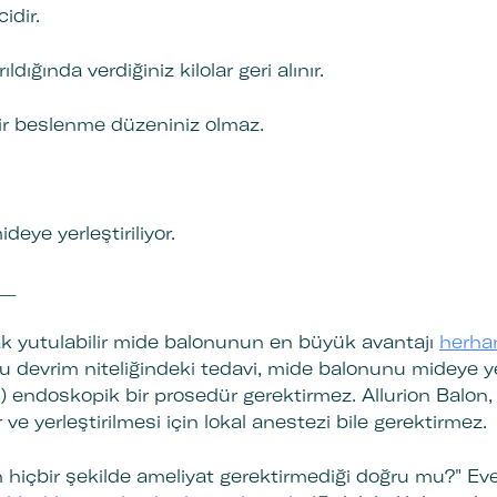
cidir.
dığında verdiğiniz kilolar geri alınır.
bir beslenme düzeniniz olmaz.
deye yerleştiriliyor.
___
ak yutulabilir mide balonunun en büyük avantajı
herhan
u devrim niteliğindeki tedavi, mide balonunu mideye ye
i) endoskopik bir prosedür gerektirmez. Allurion Balon,
ve yerleştirilmesi için lokal anestezi bile gerektirmez
 hiçbir şekilde ameliyat gerektirmediği doğru mu?" Evet