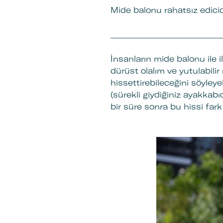
Mide balonu rahatsız edici
____________________________
İnsanların mide balonu ile i
dürüst olalım ve yutulabili
hissettirebileceğini söyley
(sürekli giydiğiniz ayakkabıd
bir süre sonra bu hissi fark