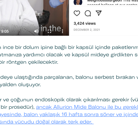
n ince bir dolum ipine bağlı bir kapsül içinde paketlenm
yutmanıza yardımcı olacak ve kapsül mideye girdikten
ir röntgen çekilecektir.
eye ulaştığında parçalanan, balonu serbest bırakan 
ryalden oluşuyor.
r ve çoğunun endoskopik olarak çıkarılması gerekir (v
 bir prosedür),
ancak Allurion Mide Balonu ile bu gerekli
sayesinde, balon yaklaşık 16 hafta sonra söner ve içind
asında vücudu doğal olarak terk eder.