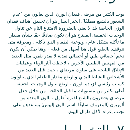
يوجد الكثير من مرضى فقدان الوزن الذين يعانون من "عدم
الشعور بالشبع مطلقًا". الخبر السار هو أن تحقيق أهداف فقدان
الوزن الخاصة بك لا يعني بالضرورة الامتناع التام عن تناول
الوجبات الخفيفة. المفتاح هو أن تكون صادقًا حقًا بشأن مقدار
ما تأكله بشكل عام ، ونوعية الطعام الذي تأكله ، ومعرفة متى
تتوقف. بالطبع قول هذا أسهل من فعله - وهنا يمكن أن يكون
دعم أخصائي طبي أو أخصائي تغذية لا يقدر بثمن. مثل العديد
من المهنيين الطبيين الآخرين ، لاحظت آثار الوباء وعمليات
الإغلاق الناتجة على سلوك مرضاي ، حيث قلل العديد من
الأشخاص النشاط البدني و ارتفع مقدار الطعام الذي يتناولون.
كسبب رئيسي لزيادة الوزن ، ارتفع تناول الوجبات الخفيفة
أعلى بكثير من مستويات ما قبل الجائحة. من خلال جعل
مرضاي يشعرون بالشبع لفترة أطول ، بالون المعدة من
ألوريون (المعروف سابقًا باسم بالون إليبس) يساعدهم على
تجنب إغراء الأكل طوال اليوم.
٧. التخطيط