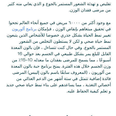
تقليص و تهدئة الشعور المستمر بالجوع و الذي يعاني منه كثير
من مرضى فقدان الوزن.
مع وجود أكثر من ٦٠٠٠٠ مريض في جميع أنحاء العالم نجحوا
في تحقيق مبتغاهم بإنقاص الوزن ، فبإمكان
برنامج ألوريون
تغيير نمط الحياة بشكل جذري خصوصا للأشخاص الذين يتبعون
نمط حياة صحي و لكن لا يستطون التخلص من الشعور
المستمر بالجوع. وفي حال كنت تتساءل ، فإن بالون المعدة
القابل للبلع يمر بشكل طبيعي في الجسم بعد حوالي 16
أسبوعًا ، مما يسمح للمرضى بفقدان ما معدله 10-15٪ من
وزن الجسم خلال هذه الفترة. يمنح برنامج حبة بالون المعدة
من ألوريون ، (المعروف سابقًا باسم بالون إليبس) المرضى
فائدة إضافية تتمثل في ستة أشهر من الدعم الغذائي من
أخصائي التغذية ، مما يساعدهم على بناء نمط حياة صحي جديد
و تعلم كيفية الحفاظ عليه.