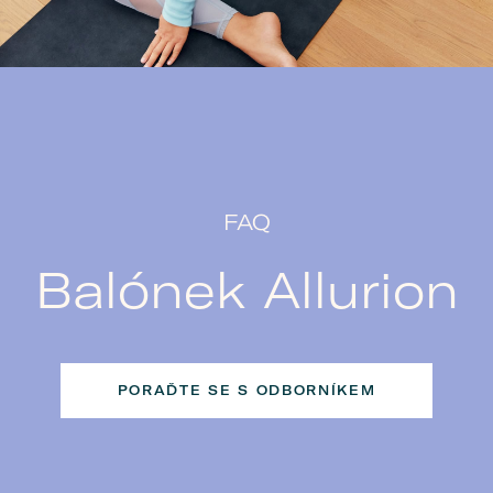
FAQ
Balónek Allurion
PORAĎTE SE S ODBORNÍKEM