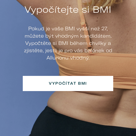
Vypočítejte si BMI
Pokud je vaše BMI vyšší než 27,
můžete být vhodným kandidátem.
Vypočtěte si BMI během chvilky a
zjistěte, jestli je pro vás balónek od
Allurionu vhodný.
VYPOČÍTAT BMI