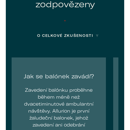
zodpovězeny
Jak se balónek zavádí?
ú
Zavedení balónku proběhne
během méně než
dvacetiminutové ambulantní
návštěvy. Allurion je první
i
žaludeční balonek, jehož
zavedení ani odebrání