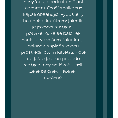
nevyžaduje endoskopii* ani
anestezii. Stačí spolknout
kapsli obsahující vypuštěný
balónek s katétrem: jakmile
je pomocí rentgenu
s
potvrzeno, že se balónek
nachází ve vašem žaludku, je
i
balónek naplněn vodou
prostřednictvím katétru. Poté
se ještě jednou provede
rentgen, aby se lékař ujistil,
že je balónek naplněn
A
správně.
h
s