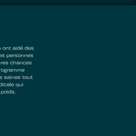
n ont aidé des
ces personnes
eures chances
 programme
s saines tout
dicale qui
poids.