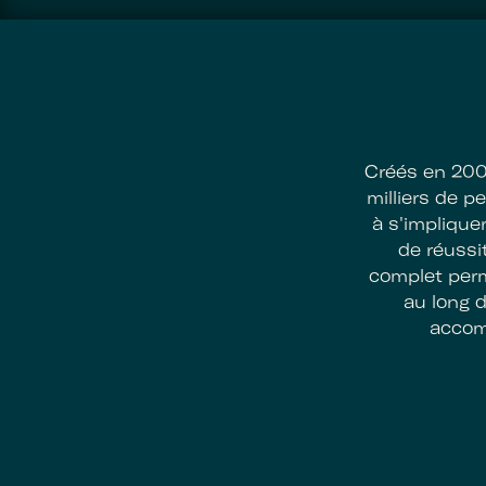
Créés en 2009
milliers de 
à s'implique
de réussi
complet perm
au long d
accom
Footer