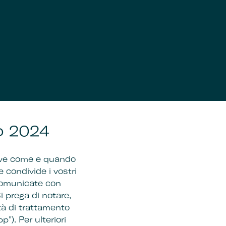
io 2024
crive come e quando
 e condivide i vostri
omunicate con
Si prega di notare,
tà di trattamento
p"). Per ulteriori