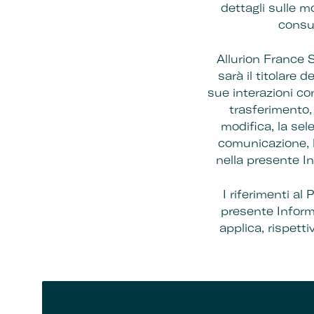
dettagli sulle m
consul
Allurion France S
sarà il titolare 
sue interazioni con 
trasferimento, 
modifica, la sele
comunicazione, la
nella presente In
I riferimenti al
presente Informa
applica, rispett