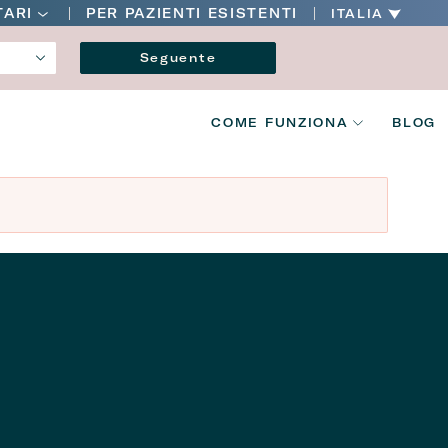
Main
TARI
PER PAZIENTI ESISTENTI
ITALIA
navigation
Lingua
Seguente
V2
COME FUNZIONA
BLOG
Main
navigation