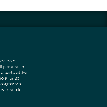
ncino e il
di persone in
re parte attiva
so a lungo
n programma
evitando le