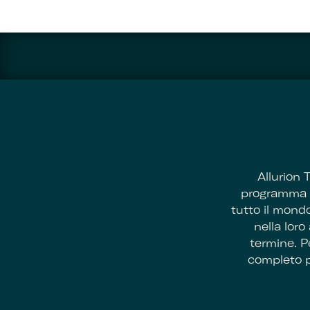
Allurion 
programma pe
tutto il mondo
nella lor
termine. P
completo p