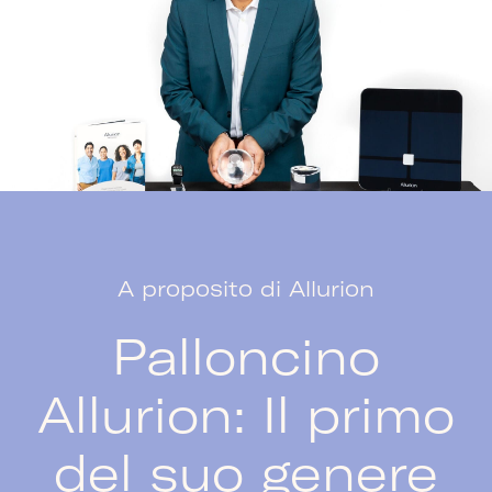
A proposito di Allurion
Palloncino
Allurion: Il primo
del suo genere