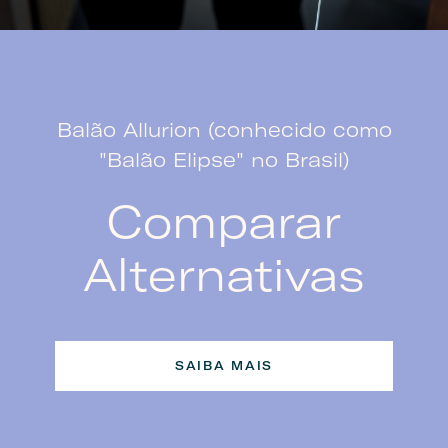
Balão Allurion (conhecido como
"Balão Elipse" no Brasil)
Comparar
Alternativas
SAIBA MAIS