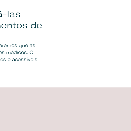
á-las
mentos de
ueremos que as
os médicos. O
es e acessíveis –