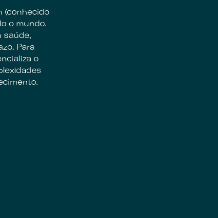
n (conhecido
do o mundo.
m saúde,
azo. Para
cializa o
plexidades
ecimento.