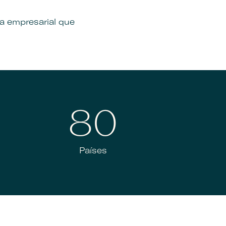
ra empresarial que
.
80+
Países