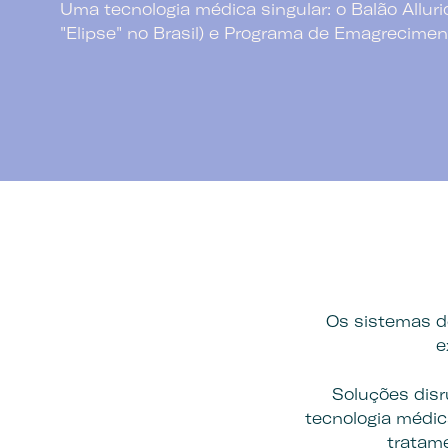
Uma tecnologia médica singular: o Balão Allur
"Elipse" no Brasil) e Programa de Emagrecimen
Os sistemas d
e
Soluções disr
tecnologia médic
tratam