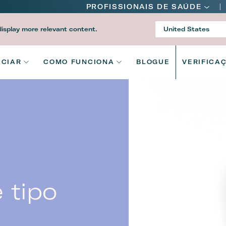
ain
PROFISSIONAIS DE SAÚDE
avigation
display more relevant content.
United States
Country
2
ICIAR
COMO FUNCIONA
BLOGUE
VERIFICA
ain
avigation
 tipo