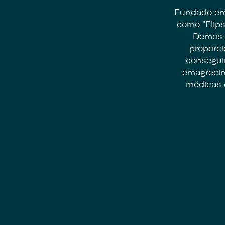
Fundado em 
como "Elip
Demos-l
proporci
consegui
emagrecim
médicas 
Footer