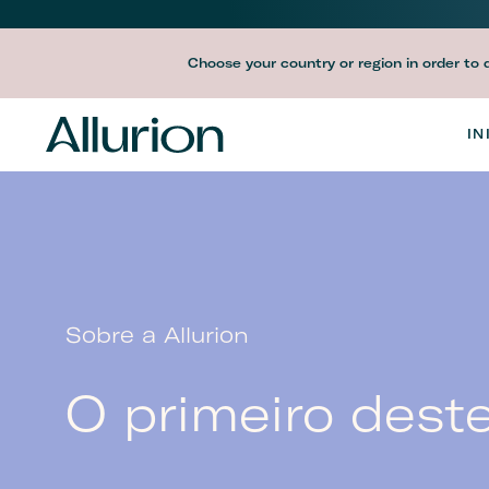
M
Before
n
Choose your country or region in order to 
Header
V
Navigation
IN
M
-
n
Desktop
Sobre a Allurion
O primeiro deste