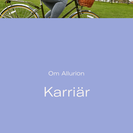
Om Allurion
Karriär