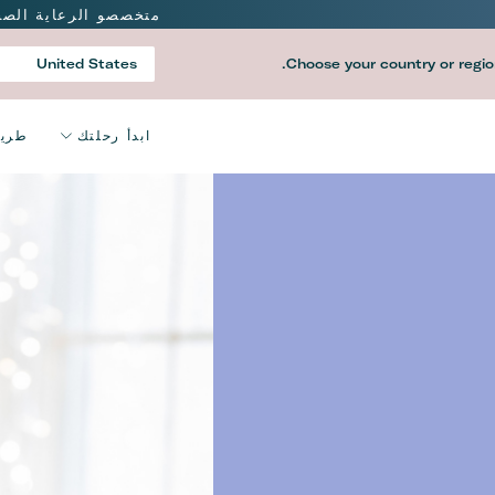
Main
متخصصو الرعاية الصح
igation
United States
Choose your country or region
Country
V2
ابدأ رحلتك
طريق
Main
igation