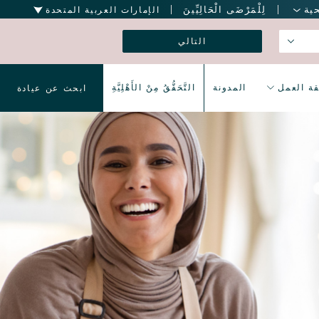
ية
لِلْمَرْضَى الْحَالِيِّينَ
الإمارات العربية المتحدة
nav
Language
التالي
ة العمل
المدونة
التَّحَقُّقُ مِنْ الأَهْلِيَّةِ
ابحث عن عيادة
nav