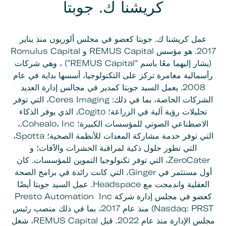
كريشنا ك. جوبتا
عمل كريشنا ك. جوبتا كعضو في مجلس ألوريون منذ يناير
2017. هو مؤسس REMUS Capital و Romulus Capital
(يشار إليهما معًا باسم "REMUS Capital") ، وهي شركات
رأسمالية مغامرة تركز على التكنولوجيا، أسسها بداية في عام
2008. يعمل السيد جوبتا كمدير في مجالس إدارة العديد
الشركات الخاصة، بما في ذلك: Ceres Imaging، التي توفر
تحليلات رؤية آلية في الزراعة؛ Cogito، الذي يوفر الذكاء
الاصطناعي الصوتي للمؤسسات الكبيرة؛ Cohealo، Inc.،
التي توفر خدمة مشاركة المعدات للأنظمة الصحية؛ Spotta،
التي تطور حلول ذكية لمراقبة الحشرات والآفات؛ و
ZeroCater، التي توفر تكنولوجيا التموين للمؤسسات. كان
أول مستثمر في Ginger، التي كانت رائدة في برامج الصحة
العقلية واندمجت مع Headspace. عمل السيد جوبتا أيضًا
كعضو في مجلس إدارة شركة Presto Automation Inc
(Nasdaq: PRST منذ عام 2017، بما في ذلك منصب رئيس
مجلس الإدارة منذ عام 2022. قبل REMUS Capital، شغل