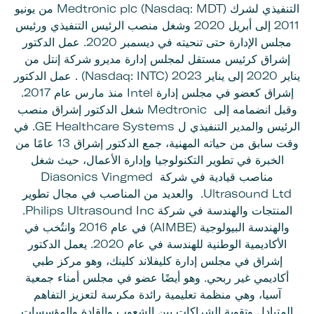
التنفيذي لشرك Medtronic plc (Nasdaq: MDT) من يونيو
2011 إلى أبريل 2020 وشغل منصب الرئيس التنفيذي ورئيس
مجلس الإدارة حتى تنحيته في ديسمبر 2020. عمل الدكتور
إشراق كرئيس مستقل لمجلس إدارة مديرو شركة إنتل من
يناير 2020 إلى يناير 2023 (Nasdaq: INTC) . عمل الدكتور
إشراق كعضو في مجلس إدارة Intel منذ مارس عام 2017.
وقبل انضمامه إلى Medtronic شغل الدكتور إشراق منصب
الرئيس والمدير التنفيذي ل GE Healthcare Systems. في
وقت سابق من حياته المهنية، جمع الدكتور إشراق 13 عامًا من
الخبرة في تطوير التكنولوجيا وإدارة الأعمال، حيث شغل
مناصب قيادية في شركة Diasonics Vingmed
Ultrasound Ltd. والعديد من المناصب في مجال تطوير
المنتجات والهندسة في شركة Philips Ultrasound Inc.
والهندسة البيولوجية (AIMBE) في عام 2016 وانتُخب في
الأكاديمية الوطنية للهندسة في عام 2020. يعمل الدكتور
إشراق في مجلس إدارة كليفلاند كلينك، وهو مركز طبي
أكاديمي غير ربحي. وهو أيضًا عضو في مجلس أمناء جمعية
آسيا، وهي منظمة تعليمية رائدة مكرسة لتعزيز التفاهم
المتبادل وتقوية الشراكات بين الشعوب والقادة والمؤسسات