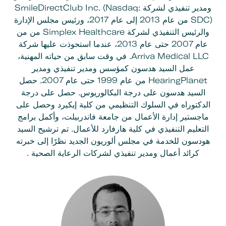
ومدير تنفيذي لشركة SmileDirectClub Inc. (Nasdaq:
SDC) من عام 2013 إلى عام 2017، ورئيس مجلس الإدارة
والرئيس التنفيذي لشركة Simplex Healthcare من من
عام 2007 حتى عام 2013، عندما استحوذت عليها شركة
Arriva Medical LLC. في وقت سابق من حياته المهنية،
عمل السيد هدسون كمؤسس ومدير تنفيذي ومدير
HearingPlanet من عام 1999 حتى عام 2007. حصل
السيد هدسون على درجة البكالوريوس. حصل على درجة
الدكتوراه في السلوك التنظيمي من كلية إيكيرد وحصل على
ماجستير إدارة الأعمال من جامعة فاندربيلت، وأكمل برامج
التعليم التنفيذي في كلية هارفارد للأعمال. تم ترشيح السيد
هودسون للخدمة في مجلس ألوريون الجديد نظرًا إلى خبرته
كرائد أعمال ومدير تنفيذي لشركات الرعاية الصحية .