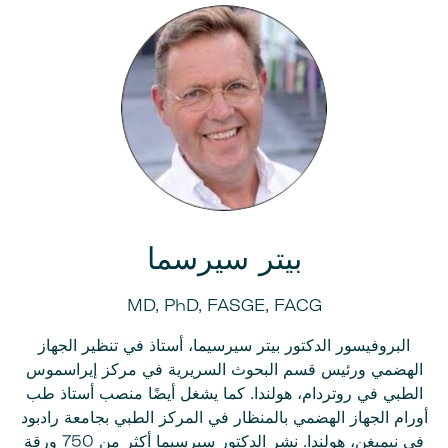
بيتر سيرسما
MD, PhD, FASGE, FACG
البروفيسور الدكتور بيتر سيرسيما، أستاذ في تنظير الجهاز
الهضمي ورئيس قسم البحوث السريرية في مركز إيراسموس
الطبي في روتردام، هولندا. كما يشغل أيضًا منصب أستاذ طب
أورام الجهاز الهضمي بالمنظار في المركز الطبي بجامعة رادبود
في نيميغن، هولندا. نشر الدكتور سيرسيما أكثر من 750 ورقة