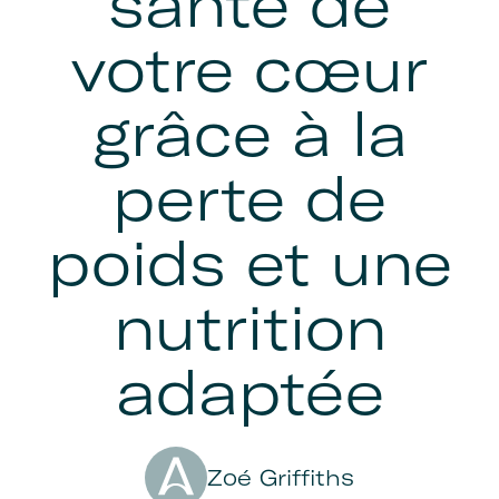
santé de
votre cœur
grâce à la
perte de
poids et une
nutrition
adaptée
Author
Zoé Griffiths