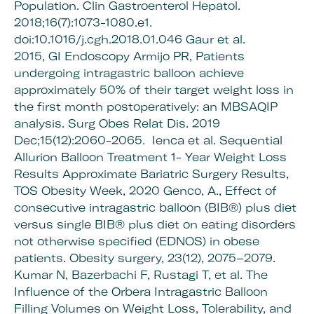
Population. Clin Gastroenterol Hepatol.
2018;16(7):1073-1080.e1.
doi:10.1016/j.cgh.2018.01.046
Gaur et al.
2015, GI Endoscopy
Armijo PR, Patients
undergoing intragastric balloon achieve
approximately 50% of their target weight loss in
the first month postoperatively: an MBSAQIP
analysis.
Surg Obes Relat Dis. 2019
Dec;15(12):2060-2065.
Ienca et al. Sequential
Allurion Balloon Treatment 1- Year Weight Loss
Results Approximate Bariatric Surgery Results,
TOS Obesity Week, 2020
Genco, A
., Effect of
consecutive intragastric balloon (BIB®) plus diet
versus single BIB® plus diet on eating disorders
not otherwise specified (EDNOS) in obese
patients. Obesity surgery, 23(12), 2075–2079.
Kumar N, Bazerbachi F, Rustagi T, et al.
The
Influence of the Orbera Intragastric Balloon
Filling Volumes on Weight Loss, Tolerability, and