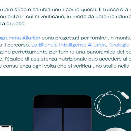
rontare sfide e cambiamenti come questi. Il trucco sta
momento in cui si verificano, in modo da poterne ridurr
ita di peso.
ogramma Allurion
sono progettati per fornire un monit
 il percorso.
La Bilancia Intelligente Allurion, l’orologi
zano perfettamente per fornire una panoramica del peso,
e, l'équipe di assistenza nutrizionale può accedere ai da
 consulenza ogni volta che si verifica uno stallo nella