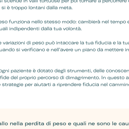
si scende in valli tortuose per poi tornare a percorrere 
 si è troppo lontani dalla meta.
peso funziona nello stesso modo: cambierà nel tempo e
 quali indipendenti dalla tua volontà.
 variazioni di peso può intaccare la tua fiducia e la tu
quando si verificano e nell'avere un piano da mettere in
 ogni paziente è dotato degli strumenti, delle conosce
fide del proprio percorso di dimagrimento. In questo a
me strategie per aiutarti a riprendere fiducia nel cammin
allo nella perdita di peso e quali ne sono le ca