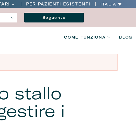
Main
TARI
PER PAZIENTI ESISTENTI
ITALIA
navigation
Lingua
Seguente
V2
COME FUNZIONA
BLOG
Main
navigation
o stallo
estire i