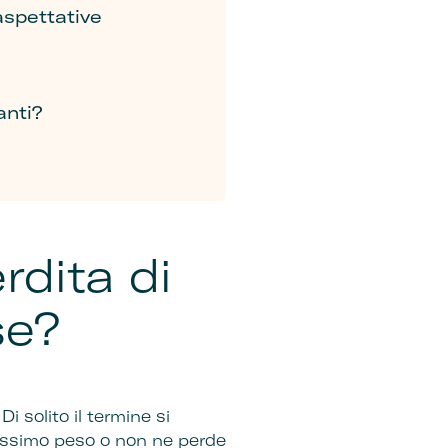
aspettative
anti?
rdita di
se?
i solito il termine si
hissimo peso o non ne perde