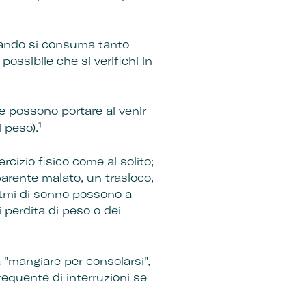
 quando si consuma tanto
ossibile che si verifichi in
he possono portare al venir
1
 peso).
rcizio fisico come al solito;
parente malato, un trasloco,
ritmi di sonno possono a
 perdita di peso o dei
 "mangiare per consolarsi",
requente di interruzioni se