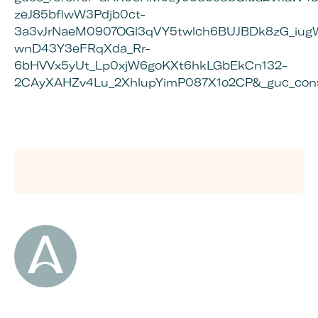
zeJ85bflwW3Pdjb0ct-
3a3vJrNaeM0907OGl3qVY5twlch6BUJBDk8zG_iug
wnD43Y3eFRqXda_Rr-
6bHVVx5yUt_Lp0xjW6goKXt6hkLGbEkCn132-
2CAyXAHZv4Lu_2XhlupYimP087X1o2CP&_guc_cons