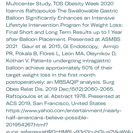
Multicenter Study, TOS Obesity Week 2020
Ioannis Raftopoulos The Swallowable Gastric
Balloon Significantly Enhances an Intensive
Lifestyle Intervention Program for Weight Loss:
Final Short and Long Term Results up to 1 Year
after Balloon Placement. Presented at ASMBS
2021
Gaur et al. 2015, GI Endoscopy,
Armijo
PR, Pokala B, Flores L, Leon MA, Oleynikov D,
Kothari V. Patients undergoing intragastric
balloon achieve approximately 50% of their
target weight loss in the first month
postoperatively: an MBSAQIP analysis. Surg
Obes Relat Dis. 2019 Dec;15(12):2060-2065.
Raftopoulos et al. Abstract 1978. Presented at
ACS 2019, San Francisco, United States
https://www.yahoo.com/entertainment/nearly-
half-americans-believe-possible-
201954267.html?
guce_referrer=aHR0cHM6Ly93d3cubGlua2VkaW4uY