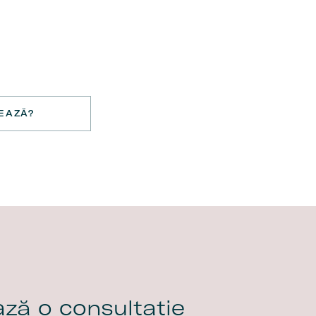
EAZĂ?
ză o consultație