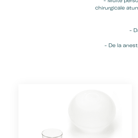
- Multe perso
chirurgicale atun
- D
- De la aneste