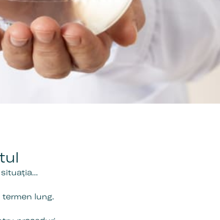
tul
ituația...
e termen lung.