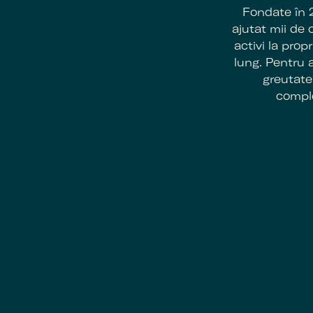
Fondate în 
ajutat mii de
activi la pro
lung. Pentru 
greutate 
comple
Footer