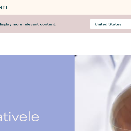
NȚI
display more relevant content.
United States
Country
tivele