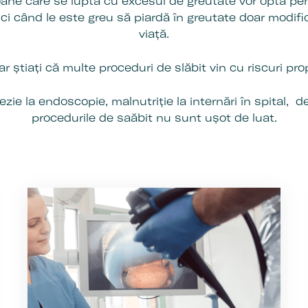
ane care se luptă cu excesul de greutate vor opta pe
ci când le este greu să piardă în greutate doar modifi
viață.
ar știați că multe proceduri de slăbit vin cu riscuri prop
zie la endoscopie, malnutriție la internări în spital, de
procedurile de saăbit nu sunt ușot de luat.