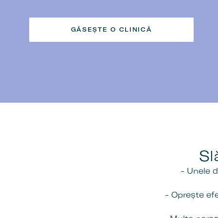
GĂSEȘTE O CLINICĂ
Sl
- Unele d
- Oprește efe