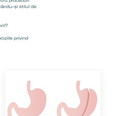
ntru proceduri
cându-și stilul de
rii?
ciziile privind