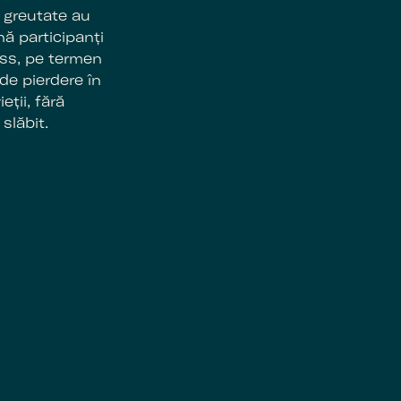
 greutate au
ă participanți
ess, pe termen
de pierdere în
eții, fără
slăbit.