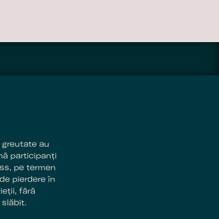
 greutate au
ă participanți
ess, pe termen
de pierdere în
eții, fără
slăbit.