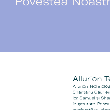
Povestea Noast
Allurion 
Allurion Technolog
Shantanu Gaur erau
lor, Samuel și Sh
în greutate. Pentr
confruntă cu obez