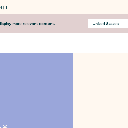
NȚI
display more relevant content.
United States
Country