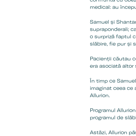
medical: au început
Samuel și Shantanu
supraponderali; c
o surpriză faptul 
slăbire, fie pur și
Pacienții căutau 
era asociată altor s
În timp ce Samuel 
imaginat ceea ce 
Allurion.
Programul Allurion
programul de slăbi
Astăzi, Allurion pă