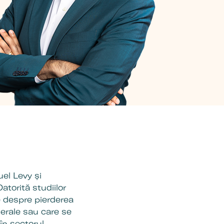
uel Levy și
torită studiilor
e despre pierderea
derale sau care se
în sectorul