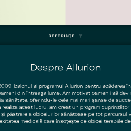
REFERINȚE
Despre Allurion
2009, balonul și programul Allurion pentru scăderea în
 oameni din întreaga lume. Am motivat oamenii să devin
pria sănătate, oferindu-le cele mai mari șanse de succ
a realiza acest lucru, am creat un program cuprinzător 
și păstrare a obiceiurilor sănătoase pe tot parcursul vi
xitatea medicală care însoțește de obicei terapiile de 