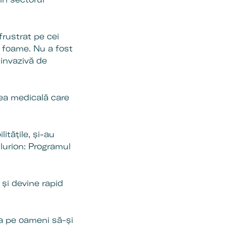
rustrat pe cei
e foame. Nu a fost
 invazivă de
tea medicală care
tățile, și-au
lurion: Programul
 și devine rapid
uta pe oameni să-și