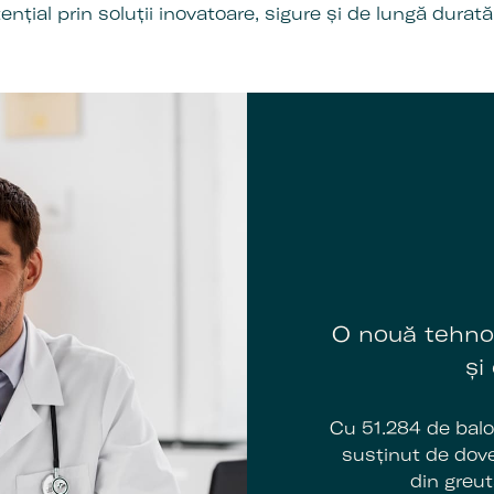
ențial prin soluții inovatoare, sigure și de lungă durată
O nouă tehnol
și
Cu 51.284 de baloa
susținut de dovez
din greut