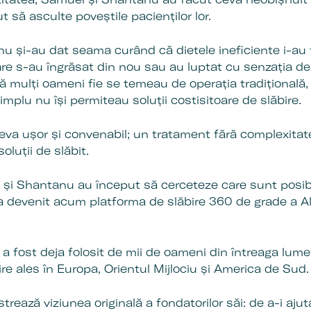
 să asculte poveștile pacienților lor.
 și-au dat seama curând că dietele ineficiente i-au f
are s-au îngrăsat din nou sau au luptat cu senzația d
că mulți oameni fie se temeau de operația tradițională,
 simplu nu își permiteau soluții costisitoare de slăbire.
ceva ușor și convenabil; un tratament fără complexita
oluții de slăbit.
și Shantanu au început să cerceteze care sunt posibili
a devenit acum platforma de slăbire 360 de grade a Al
 a fost deja folosit de mii de oameni din întreaga lume
re ales în Europa, Orientul Mijlociu și America de Sud.
strează viziunea originală a fondatorilor săi: de a-i aj