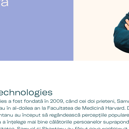
ră
Technologies
ies a fost fondată în 2009, când cei doi prieteni, Sam
 în al-doilea an la Facultatea de Medicină Harvard. Da
antanu au început să regândească percepțiile popular
u a înțelege mai bine călătoriile persoanelor suprapon
itatea, Samuel și Shantanu au făcut ceva neobișnuit 