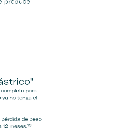
ue produce
ástrico"
o completo para
 ya no tenga el
 pérdida de peso
 12 meses.¹³