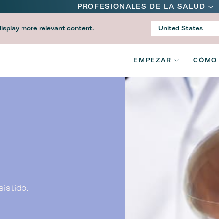
Main
PROFESIONALES DE LA SALUD
navigat
display more relevant content.
United States
Country
V2
EMPEZAR
CÓMO
Main
navigat
istido.