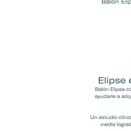
Balón Eli
Elipse 
Balón Elipse c
ayudarle a adq
Un estudio clín
media logra