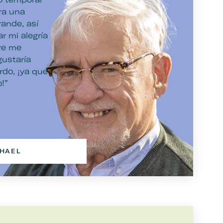
ra una
ande, así
r mi alegría
re me
gustaría
ordo, ¡ya que
!”
HAEL