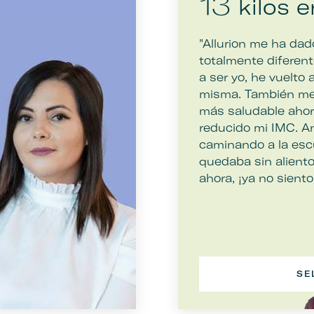
kilos 
13
"Allurion me ha dad
totalmente diferent
a ser yo, he vuelto 
misma. También me
más saludable aho
reducido mi IMC. A
caminando a la esc
quedaba sin aliento
ahora, ¡ya no siento
SE