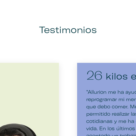
Testimonios
kilos 
26
"Allurion me ha ay
reprogramar mi men
que debo comer. M
permitido realizar l
cotidianas y me ha 
vida. En los último
aceptado un trabaj