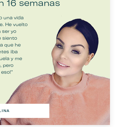
en 16 semanas
o una vida
e. He vuelto
a ser yo
 siento
ra que he
ntes iba
uela y me
, pero
 eso!"
LINA