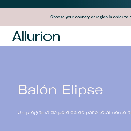
Before
Choose your country or region in order to 
Header
Navigation
-
Desktop
Balón Elipse
Un programa de pérdida de peso totalmente as