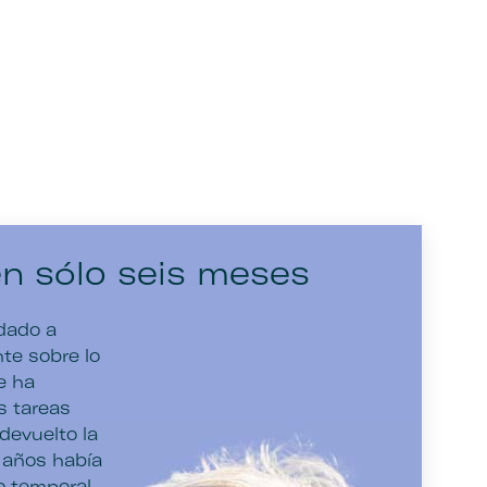
en sólo seis meses
udado a
te sobre lo
e ha
as tareas
devuelto la
s años había
o temporal